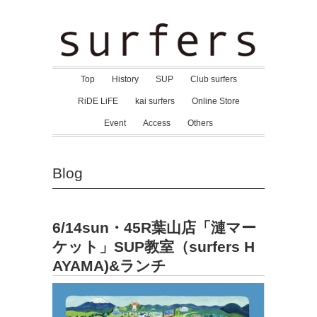
Top
History
SUP
Club surfers
RiDE LiFE
kai surfers
Online Store
Event
Access
Others
Blog
6/14sun・45R葉山店「漣マー
ケット」SUP教室（surfers H
AYAMA)&ランチ