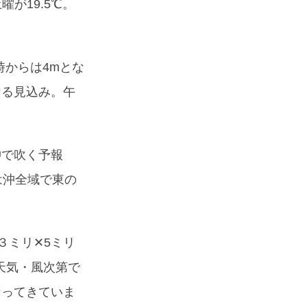
が19.5℃。
時からは4mとな
なる見込み。午
沖で吹く予報
は沖全域で東の
３ミリ✕5ミリ
天気・風次第で
なってきていま