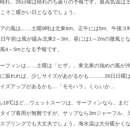
終日晴れ。26日曜は晴れのち曇りの予報です。最高気温は土曜
そこそこ暖かい日となるでしょう。
アの風は……土曜9時は北東6m。正午には5m、午後３
2日午前は風が緩み北東2～3m、昼には1～2mの微風と
風4～5mとなる予報です。
ーフィンは……土曜は「ヒザ」。東北東の強めの風が
に振れれば、少しサイズがあがるかも………26日日曜
イズアップがあるかも…「モモハラ」くらいか…
も18℃ほど…ウェットスーツは、サーフィンなら、まだ
タイプ着用が無難ですが、サップなら3mジャーフル、
スプリングでも大丈夫でしょう。海水温は大分暖かく