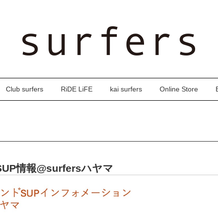
Club surfers
RiDE LiFE
kai surfers
Online Store
のSUP情報@surfersハヤマ