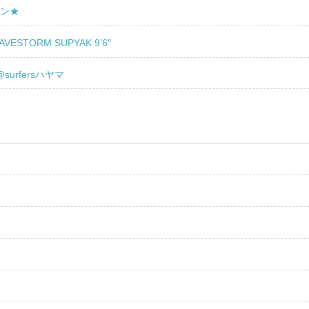
スン★
STORM SUPYAK 9’6″
@surfersハヤマ