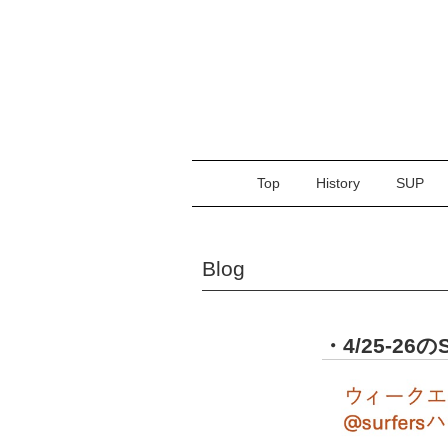
Top
History
SUP
Blog
・4/25-26