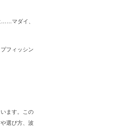
は……マダイ、
ップフィッシン
ています。この
方や選び方、波