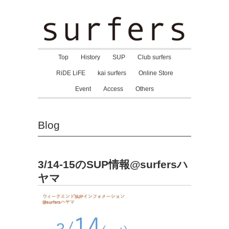
Top
History
SUP
Club surfers
RiDE LiFE
kai surfers
Online Store
Event
Access
Others
Blog
3/14-15のSUP情報@surfersハ
ヤマ