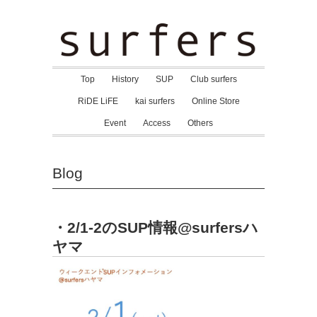
Top
History
SUP
Club surfers
RiDE LiFE
kai surfers
Online Store
Event
Access
Others
Blog
・2/1-2のSUP情報@surfersハ
ヤマ