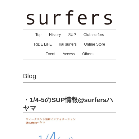
Top
History
SUP
Club surfers
RiDE LiFE
kai surfers
Online Store
Event
Access
Others
Blog
・1/4-5のSUP情報@surfersハ
ヤマ