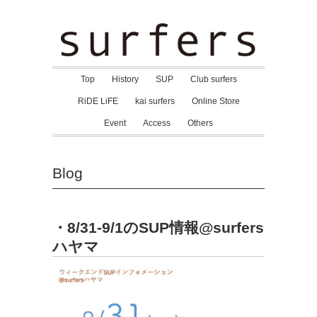
Top
History
SUP
Club surfers
RiDE LiFE
kai surfers
Online Store
Event
Access
Others
Blog
・8/31-9/1のSUP情報@surfers
ハヤマ