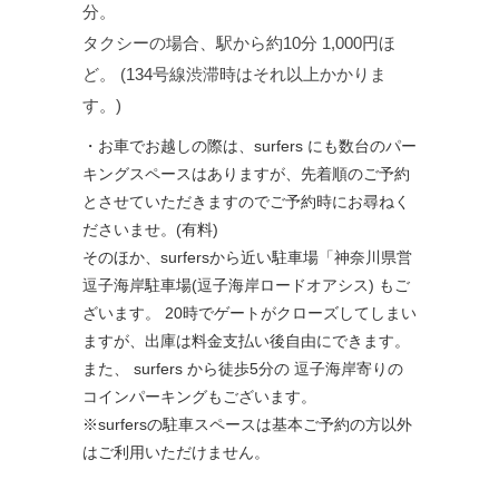
分。
タクシーの場合、駅から約10分 1,000円ほ
ど。 (134号線渋滞時はそれ以上かかりま
す。)
・お車でお越しの際は、
surfers
にも数台のパー
キングスペースはありますが、先着順のご予約
とさせていただきますのでご予約時にお尋ねく
ださいませ。(有料)
そのほか、
surfersから近い駐車場「神奈川県営
逗子海岸駐車場
(
逗子海岸ロードオアシス
)
もご
ざいます。
20
時でゲートがクローズしてしまい
ますが、出庫は料金支払い後自由にできます。
また、 surfers
から徒歩
5
分の
逗子海岸寄りの
コインパーキングもございます。
※
surfers
の駐車スペースは基本ご予約の方以外
はご利用いただけません。