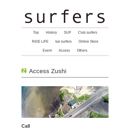
Top
History
SUP
Club surfers
RiDE LiFE
kai surfers
Online Store
Event
Access
Others
Access Zushi
Call