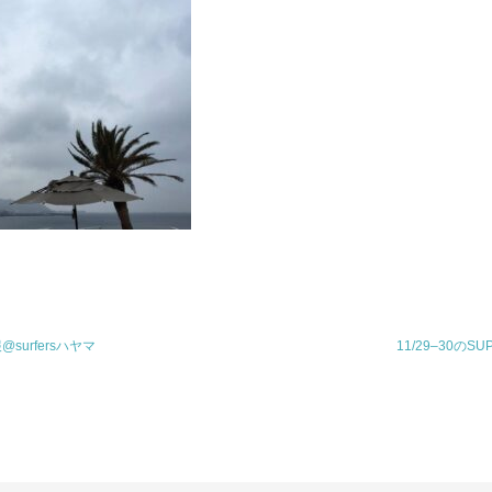
報@surfersハヤマ
11/29–30のSU