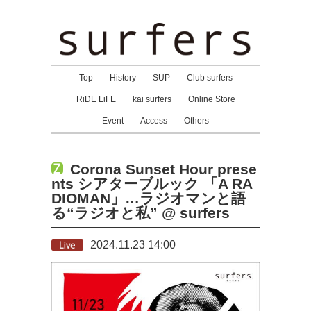
Top
History
SUP
Club surfers
RiDE LiFE
kai surfers
Online Store
Event
Access
Others
Corona Sunset Hour prese
nts シアターブルック 「A RA
DIOMAN」…ラジオマンと語
る“ラジオと私” @ surfers
2024.11.23 14:00