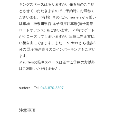
キングスペースはありますが、先着順のご予約
とさせていただきますのでご予約時にお尋ねく
ださいませ。(有料) そのほか、
surfersから近い
駐車場「神奈川県営 逗子海岸駐車場
(
逗子海岸
ロードオアシス
)
もございます。
20
時でゲート
がクローズしてしまいますが、出庫は料金支払
い後自由にできます。また、 surfers
から徒歩
5
分の
逗子海岸寄りの
コインパーキングもござい
ます。
※
surfers
の駐車スペースは基本ご予約の方以外
はご利用いただけません。
surfers
：
Tel.
046-870-3307
注意事項