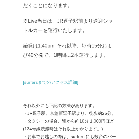
だくことになります。
※Live当日は、JR逗子駅前より送迎シャ
トルカーを運行いた
します。
始発は1:40pm それ以降、毎時15分およ
び40分発で、1時間に2本運行します
。
[surfersまでのアクセス詳細]
それ以外にも下記の方法があります。
・
JR
逗子駅、京急新逗子駅より、徒歩約
25
分。
・タクシーの場合、駅から約
10
分
1,000
円ほど
(134号線渋滞時はそれ以上かかります。)
・お車でお越しの際は、
surfers
にも数台のパー