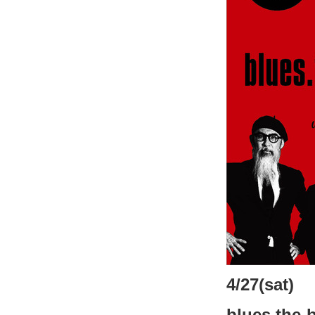
4/27(sat)
blues.the-