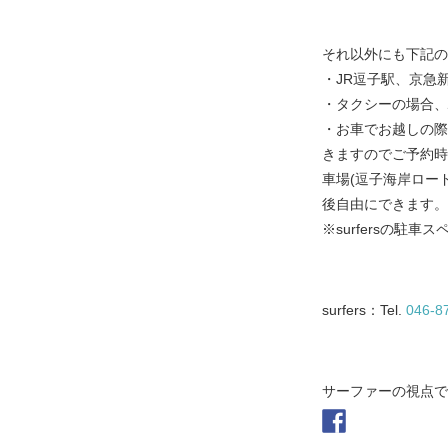
それ以外にも下記の
・
JR
逗子駅、京急
・タクシーの場合、
・お車でお越しの際
きますのでご予約時
車場
(
逗子海岸ロー
後自由にできます。また
※
surfers
の駐車ス
surfers
：
Tel.
046-8
サーファーの視点で