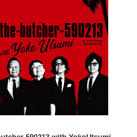
butcher-590213 with YokoUtsumi