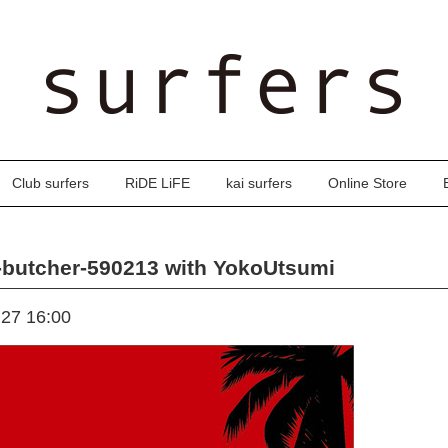
Club surfers
RiDE LiFE
kai surfers
Online Store
-butcher-590213 with YokoUtsumi
.27 16:00