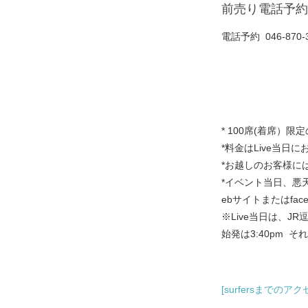
前売り電話予約は 2
電話予約 046-870-33
* 100席(着席）
*料金はLive当日
*お越しのお客様には 
*イベント当日、悪
ebサイトまたはfac
※Live当日は、
始発は3:40pm 
[surfersまでのア