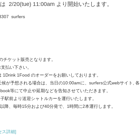
/20(tue) 11:00am より開始
いたします。
07 surfers
限定のチケット販売となります。
にお支払い下さい。
1Drink 1Food のオーダーをお願いしております。
天候が予想される場合は、当日の10:
00amに、surfers公式webサイト
ebook等にて中
止や延期などを告知させていただきます。
JR逗子駅前より送迎シャトルカーを運行いた
します。
それ以降、毎時15分および40分発で、1時間に2本運行します
。
クセス詳細]