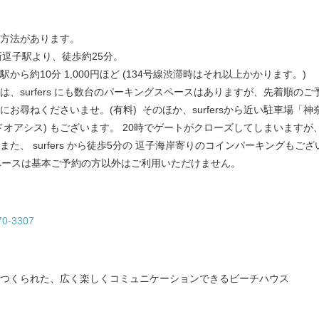
方法があります。
新逗子駅より、徒歩約
25
分。
駅から約
10
分
1,000
円ほど (134号線渋滞時はそれ以上かかります。)
は、
surfers
にも数台のパーキングスペースはありますが、先着順のご
にお尋ねくださいませ。(有料) そのほか、
surfersから近い駐車場「
ドオアシス
)
もございます。
20
時でゲートがクローズしてしまいますが
、 surfers
から徒歩
5
分の
逗子海岸寄りの
コインパーキングもござ
ペースは基本ご予約の方以外はご利用いただけません。
70-3307
つくられた、広く楽しくコミュニケーションできるビーチハウス