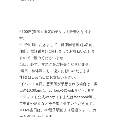
* 100席(着席）限定のチケット販売となりま
す。
*ご予約時におきまして、健康同意書 (お名前、
住所、電話番号) に関しましてお尋ねいたしま
すのでご協力くださいませ。
当日、必ず、マスクをご持参くださいませ。
*当日、検体温にもご協力お願いいたします。
*料金はLive当日にお支払い下さい。
*イベント当日、悪天候が予想される場合は、当
日の10:
00amに、surfers公式webサイト, 各ア
ーティスト公式webサイトまたはfacebook等に
て中
止や延期などを告知させていただきます。
※Live
当日は、
JR
逗子駅前より送迎シャトルカ
ーを運行いたします。