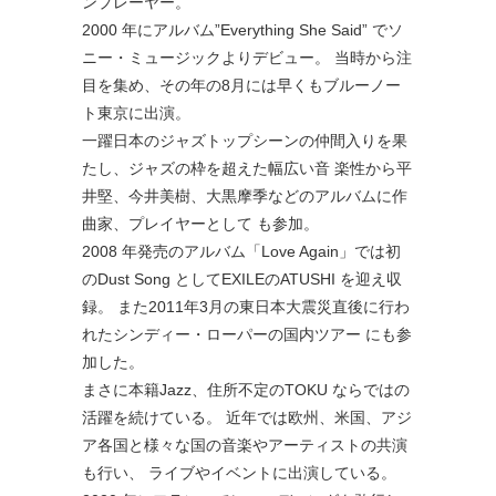
ンプレーヤー。
2000 年にアルバム”Everything She Said” でソ
ニー・ミュージックよりデビュー。 当時から注
目を集め、その年の8月には早くもブルーノー
ト東京に
出演。
一躍日本のジャズトップシーンの仲間入りを果
たし、
ジャズの枠を超えた幅広い音 楽性から平
井堅、今井美樹、大黒摩季などのアルバムに作
曲家、
プレイヤーとして も参加。
2008 年発売のアルバム「Love Again」では初
のDust Song としてEXILEのATUSHI を迎え収
録。 また2011年3月の東日本大震災直後に行わ
れたシンディー・
ローパーの国内ツアー にも参
加した。
まさに本籍Jazz、住所不定のTOKU ならではの
活躍を続けている。 近年では欧州、米国、
アジ
ア各国と様々な国の音楽やアーティストの共演
も行い、 ライブやイベントに出演している。