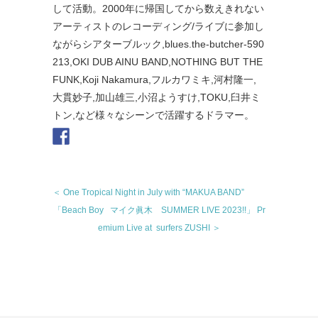
して活動。2000年に帰国してから数えきれない
アーティストのレコーディング/ライブに参加し
ながらシアターブ
ルック,blues.the-butcher-590
213,
OKI DUB AINU BAND,NOTHING BUT THE
FUNK,Koji Nakamura,フルカワミキ,河村隆一,
大貫妙子,加山雄三
,小沼ようすけ,TOKU,臼井ミ
トン,など様々なシーンで活躍
するドラマー。
＜ One Tropical Night in July with “MAKUA BAND”
「Beach Boy マイク眞木 SUMMER LIVE 2023!!」 Pr
emium Live at surfers ZUSHI ＞