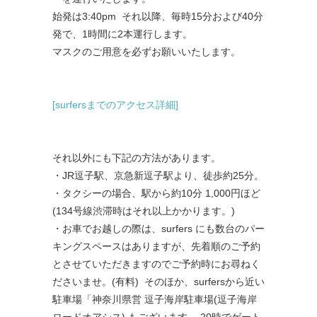
始発は3
:40pm
それ以降、毎時
15
分および
40
分
発で、
1
時間に
2
本運行します。
マスクのご用意を必ずお願いいたします。
[surfersまでのアクセス詳細]
それ以外にも下記の方法があります。
・
JR
逗子駅、京急新逗子駅より、徒歩約
25
分。
・タクシーの場合、駅から約
10
分
1,000
円ほど
(134号線渋滞時はそれ以上かかります。)
・お車でお越しの際は、
surfers
にも数台のパー
キングスペースはありますが、先着順のご予約
とさせていただきますのでご予約時にお尋ねく
ださいませ。(有料) そのほか、
surfersから近い
駐車場「神奈川県営 逗子海岸駐車場
(
逗子海岸