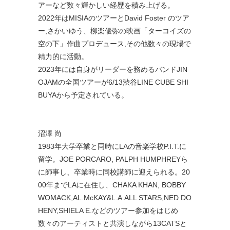
アーなど数々輝かしい経歴を積み上げる。
2022年はMISIAのツアーとDavid Foster のツア
ー,さかいゆう、柳楽優弥の映画「ターコイズの
空の下」
作曲プロデュース,その他数々の現場で
精力的に活動。
2023年には自身がリーダーを務めるバンドJIN
OJAMの全
国ツアーが6/13渋谷LINE CUBE SHI
BUYAから予定されている。
沼澤 尚
1983年大学卒業と同時にLAの音楽学校P.I.T.に
留学。
JOE PORCARO, PALPH HUMPHREYら
に師事し、卒業時に同校講師に迎えられる。2
0
00年までLAに在住し、CHAKA KHAN, BOBBY
WOMACK,AL.McKAY&L.A.ALL STARS,NED DO
HENY,SHIELA E.などのツアー参加をはじめ
数々のアーティストと共演しながら
13CATSと