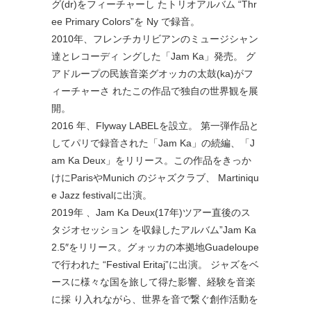
グ(dr)をフィーチャーし たトリオアルバム “Thr
ee Primary Colors”を Ny で録音。
2010年、フレンチカリビアンのミュージシャン
達とレコーディ ングした「Jam Ka」発売。 グ
アドループの民族音楽グオッカの太鼓(ka)がフ
ィーチャーさ れたこの作品で独自の世界観を展
開。
2016 年、Flyway LABELを設立。 第一弾作品と
してパリで録音された「Jam Ka」の続編、「J
am Ka Deux」をリリース。この作品をきっか
けにParisやMun
ich のジャズクラブ、 Martiniqu
e Jazz festivalに出演。
2019年 、Jam Ka Deux(17年)ツアー直後のス
タジオセッション を収録したアルバム”Jam Ka
2.5″をリリース。グォッカの本拠地Guadeloupe
で行
われた “Festival Eritaj”に出演。 ジャズをベ
ースに様々な国を旅して得た影響、経験を音楽
に採 り入れながら、世界を音で繋ぐ創作活動を