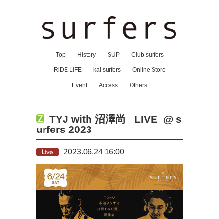
Top
History
SUP
Club surfers
RiDE LiFE
kai surfers
Online Store
Event
Access
Others
TYJ with 沼澤尚 LIVE @ s
urfers 2023
2023.06.24 16:00