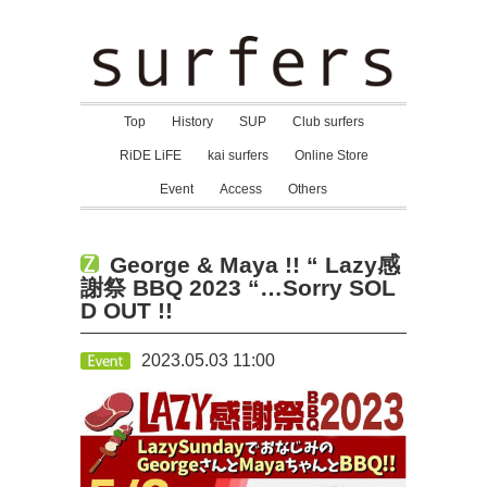
Top
History
SUP
Club surfers
RiDE LiFE
kai surfers
Online Store
Event
Access
Others
George & Maya !! “ Lazy感
謝祭 BBQ 2023 “…Sorry SOL
D OUT !!
2023.05.03 11:00