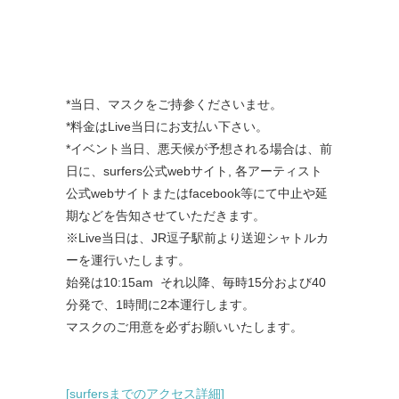
*当日、マスクをご持参くださいませ。
*料金はLive当日にお支払い下さい。
*イベント当日、悪天候が予想される場合は、前
日に、surfe
rs公式webサイト, 各アーティスト
公式webサイトまたはfacebook等にて中
止や延
期などを告知させていただきます。
※Live
当日は、
JR
逗子駅前より送迎シャトルカ
ーを運行いたします。
始発は10
:15am
それ以降、毎時
15
分および
40
分発で、
1
時間に
2
本運行します。
マスクのご用意を必ずお願いいたします。
[surfersまでのアクセス詳細]