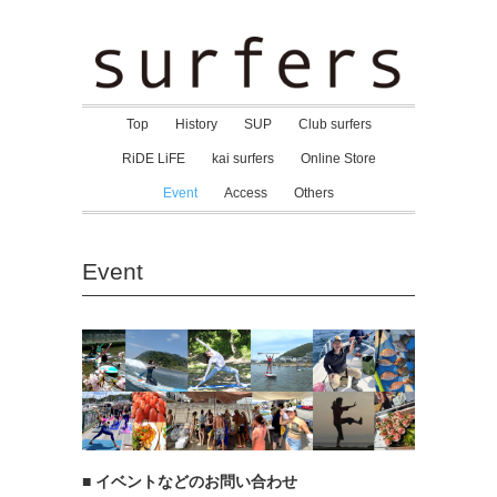
Top
History
SUP
Club surfers
RiDE LiFE
kai surfers
Online Store
Event
Access
Others
Event
■ イベントなどのお問い合わせ