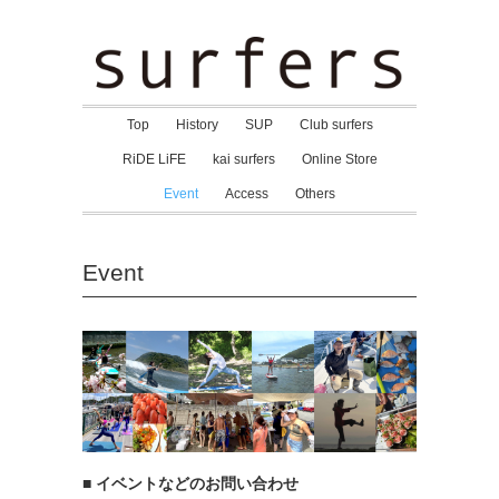
Top
History
SUP
Club surfers
RiDE LiFE
kai surfers
Online Store
Event
Access
Others
Event
■ イベントなどのお問い合わせ